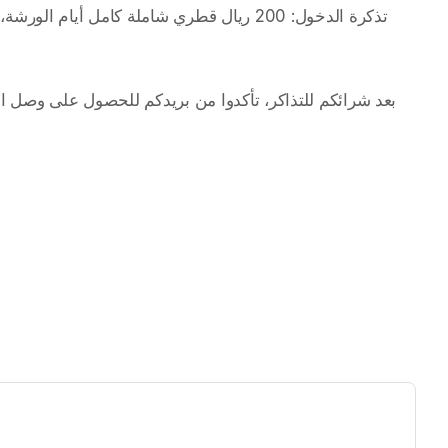
 تذكرة الدخول: 200 ريال قطري شاملة كامل أيام الورشة، تحجز التذاكر عبر الانترنت، الرجاء زيارة الرابط في البايو  
ew tab)