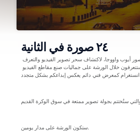
٢٤ صورة في الثانية
انضموا إلينا في ورشة العمل «٢٤ صورة في الثانية» مع المصور أيوب واووجا، لاكتشاف سحر تصوير الفيديو والتعرف 
على أسرار الجوانب التقنية لتحويل لحظاتكم إلى تحف فنية. ستتعرفون خلال الورشة على جماليات صنع مقاطع الفيديو 
ستكون الورشة على مدار يومين.  