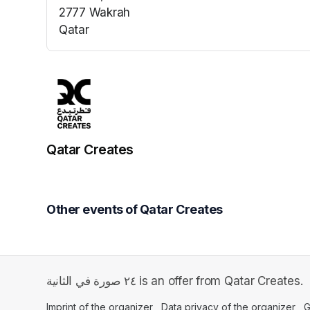
2777 Wakrah
Qatar
(opens in a new tab)
Qatar Creates
Other events of Qatar Creates
٢٤ صورة في الثانية is an offer from Qatar Creates.
Imprint of the organizer
(opens in a new tab)
Data privacy of the organizer
(op
G