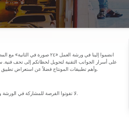
وأهم تطبيقات المونتاج فضلاً عن استعراض تطبيق انستغرام كمعرض فني دائم يعكس إبداعكم بشكل متجدد.  
لا تفوتوا الفرصة للمشاركة في الورشة والتي ستُختتم بجولة تصوير ممتعة في سوق الوكرة القديم. 